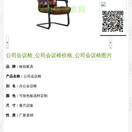
保密文件柜
前台接待系列
前台
接待家具
培训家具系列
培训桌
培训椅
公共区域家具系列
高铁车站候车椅
酒店公寓家具
公司会议椅_公司会议椅价格_公司会议椅图片
他们正在使用格创家具
品 牌：
格创家具
无纸化会议系统案例
办公家具案例
办公家具资讯
产品名称：
公司会议椅
格创动态
行业动态
家具常识
荣誉资质
客户见证
常见问题
别 名：
办公会议椅
走进格创家具
颜 色：
可按色板选样定制
联系北琛深圳办公家具厂
关于北琛品牌办公家具
企业文化
在线留言
申请友情链接
尺 寸：
量尺定做
性 质：
厂家直销