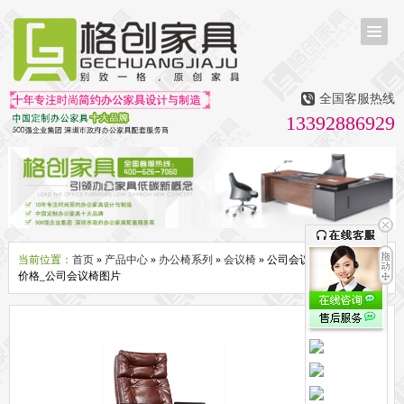
首页
茶台茶桌
全国客服热线
多媒体会议室家具
13392886929
无纸化会议系统
话筒升降器
多媒体升降会议台
液晶屏升降器
办公屏风隔断系列
办公屏风卡位
高隔断墙
折叠屏风
组合职员台
办公桌系列
新中式实木老板桌
洽谈桌
可升降办公桌
老板大班桌
经理办公桌
会议桌
当前位置：
首页
»
产品中心
»
办公椅系列
»
会议椅
» 公司会议椅_公司会议椅
价格_公司会议椅图片
办公椅系列
休闲椅
老板大班椅
职员办公椅
会议椅
人体工学椅
办公沙发|茶几系列
办公沙发
贵宾沙发
茶几
茶水柜
文件柜系列
地柜
装饰柜
副柜
间隔柜
矮柜
实木文件柜
板式文件柜
钢制文件柜