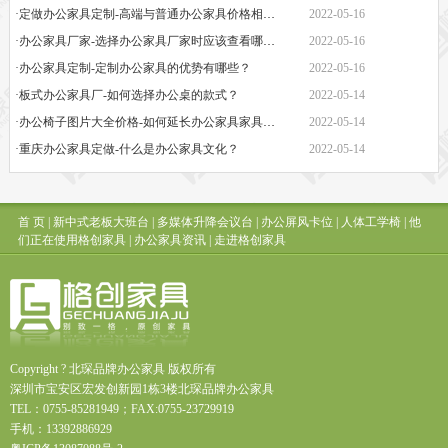
·定做办公家具定制-高端与普通办公家具价格相差巨大的原因是什么？
2022-05-16
·办公家具厂家-选择办公家具厂家时应该查看哪些方面？
2022-05-16
·办公家具定制-定制办公家具的优势有哪些？
2022-05-16
·板式办公家具厂-如何选择办公桌的款式？
2022-05-14
·办公椅子图片大全价格-如何延长办公家具家具的保质期？
2022-05-14
·重庆办公家具定做-什么是办公家具文化？
2022-05-14
首 页
|
新中式老板大班台
|
多媒体升降会议台
|
办公屏风卡位
|
人体工学椅
|
他
们正在使用格创家具
|
办公家具资讯
|
走进格创家具
Copyright ? 北琛品牌办公家具 版权所有
深圳市宝安区宏发创新园1栋3楼北琛品牌办公家具
TEL：0755-85281949；FAX:0755-23729919
手机：13392886929