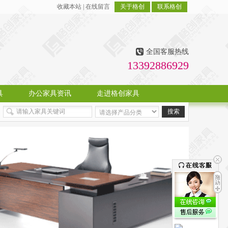
收藏本站
|
在线留言
关于格创
联系格创
全国客服热线
13392886929
具
办公家具资讯
走进格创家具