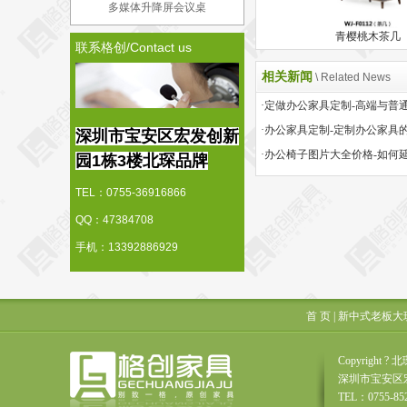
多媒体升降屏会议桌
青樱桃木茶几
联系格创/Contact us
相关新闻
\ Related News
·办公家具定制-定制办公家具
深圳市宝安区宏发创新
园1栋3楼北琛品牌
TEL：0755-36916866
QQ：47384708
手机：13392886929
首 页
|
新中式老板大
Copyrigh
深圳市宝安区
TEL：0755-85