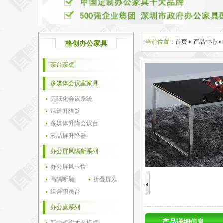
当前位置：
首页
»
产品中心
»
格创办公家具
茶台茶桌
多媒体会议室家具
无纸化会议系统
话筒升降器
多媒体升降会议台
液晶屏升降器
办公屏风隔断系列
办公屏风卡位
高隔断墙
折叠屏风
组合职员台
办公桌系列
产品详细信息
新中式实木老板桌