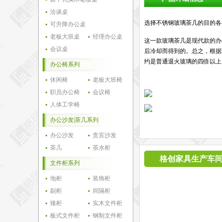
洽谈桌
选择不锈钢玻璃茶几的目的各
可升降办公桌
老板大班桌
经理办公桌
这一款玻璃茶几是现代款的办
会议桌
后冷却而得到的。总之，根据
约是普通退火玻璃的四倍以上
办公椅系列
休闲椅
老板大班椅
职员办公椅
会议椅
人体工学椅
办公沙发|茶几系列
办公沙发
贵宾沙发
茶几
茶水柜
格创家具生产车
文件柜系列
地柜
装饰柜
副柜
间隔柜
矮柜
实木文件柜
板式文件柜
钢制文件柜