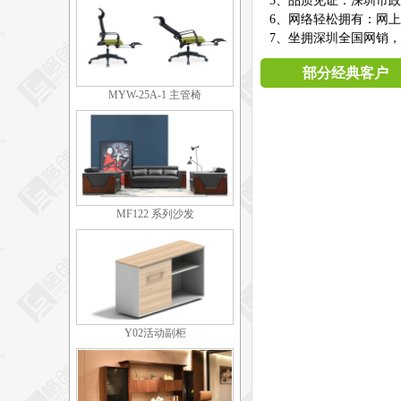
5、品质见证：深圳市
6、网络轻松拥有：网
7、坐拥深圳全国网销，
部分经典客户
MYW-25A-1 主管椅
MF122 系列沙发
Y02活动副柜