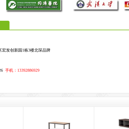
区宏发创新园1栋3楼北琛品牌
；
326
手机：13392886929