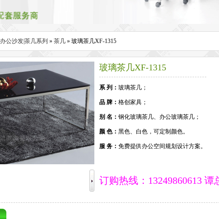
办公沙发|茶几系列
»
茶几
» 玻璃茶几XF-1315
玻璃茶几XF-1315
系 列：
玻璃茶几；
品 牌：
格创家具；
别 名：
钢化玻璃茶几、办公玻璃茶几；
颜 色：
黑色、白色，可定制颜色。
服 务：
免费提供办公空间规划设计方案。
订购热线：13249860613 谭