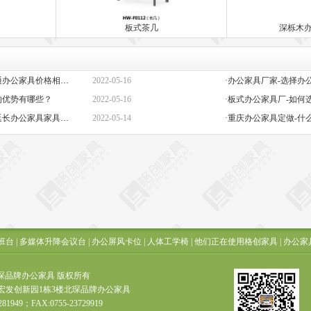
板式茶几
深栎木
·定做办公家具定制-高端与普通办公家具价格相差巨大的原因是什么？
2022-05-16
的优势有哪些？
2022-05-16
·板式办公家具厂-如何
·办公椅子图片大全价格-如何延长办公家具家具的保质期？
2022-05-14
·重庆办公家具定做-什
班台
|
多媒体升降会议台
|
办公屏风卡位
|
人体工学椅
|
他们正在使用格创家具
|
办公家
t ? 北琛品牌办公家具 版权所有
宏发创新园1栋3楼北琛品牌办公家具
281949；FAX:0755-23729919