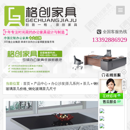
首页
茶台茶桌
全国客服热线
多媒体会议室家具
13392886929
无纸化会议系统
话筒升降器
多媒体升降会议台
液晶屏升降器
办公屏风隔断系列
办公屏风卡位
高隔断墙
折叠屏风
组合职员台
办公桌系列
新中式实木老板桌
洽谈桌
可升降办公桌
老板大班桌
经理办公桌
会议桌
当前位置：
首页
»
产品中心
»
办公沙发|茶几系列
»
茶几
» 钢化玻璃茶几_钢化
玻璃茶几价格_钢化玻璃茶几尺寸
办公椅系列
休闲椅
老板大班椅
职员办公椅
会议椅
人体工学椅
办公沙发|茶几系列
办公沙发
贵宾沙发
茶几
茶水柜
文件柜系列
地柜
装饰柜
副柜
间隔柜
矮柜
实木文件柜
板式文件柜
钢制文件柜