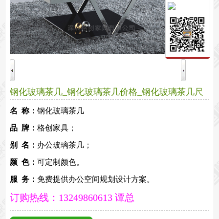
保密文件柜
前台接待系列
前台
接待家具
培训家具系列
培训桌
培训椅
公共区域家具系列
高铁车站候车椅
酒店公寓家具
钢化玻璃茶几_钢化玻璃茶几价格_钢化玻璃茶几尺
他们正在使用格创家具
寸
名 称：
钢化玻璃茶几
无纸化会议系统案例
办公家具案例
办公家具资讯
品 牌：
格创家具；
格创动态
行业动态
家具常识
荣誉资质
客户见证
常见问题
别 名：
办公玻璃茶几；
走进格创家具
颜 色：
可定制颜色。
联系北琛深圳办公家具厂
关于北琛品牌办公家具
企业文化
在线留言
申请友情链接
服 务：
免费提供办公空间规划设计方案。
订购热线：13249860613 谭总