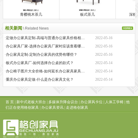
青樱桃木茶几
板式茶几
深栎
相关新闻
\ Related News
·定做办公家具定制-高端与普通办公家具价格相差巨大的原因是什么？
2022-05-16
·办公家具厂家-选择办公家具厂家时应该查看哪些方面？
2022-05-16
·办公家具定制-定制办公家具的优势有哪些？
2022-05-16
·板式办公家具厂-如何选择办公桌的款式？
2022-05-14
·办公椅子图片大全价格-如何延长办公家具家具的保质期？
2022-05-14
·重庆办公家具定做-什么是办公家具文化？
2022-05-14
首 页
|
新中式老板大班台
|
多媒体升降会议台
|
办公屏风卡位
|
人体工学椅
|
他
们正在使用格创家具
|
办公家具资讯
|
走进格创家具