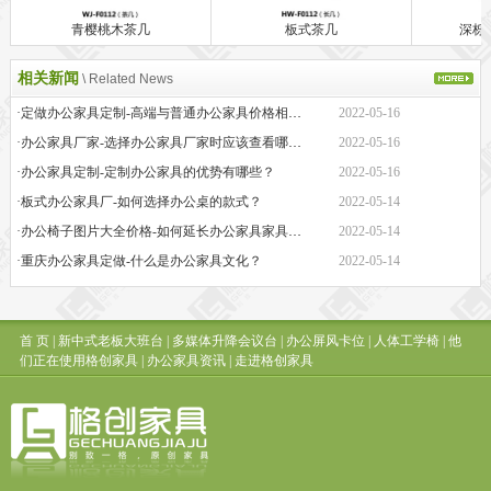
青樱桃木茶几
板式茶几
深栎
相关新闻
\ Related News
·定做办公家具定制-高端与普通办公家具价格相差巨大的原因是什么？
2022-05-16
·办公家具厂家-选择办公家具厂家时应该查看哪些方面？
2022-05-16
·办公家具定制-定制办公家具的优势有哪些？
2022-05-16
·板式办公家具厂-如何选择办公桌的款式？
2022-05-14
·办公椅子图片大全价格-如何延长办公家具家具的保质期？
2022-05-14
·重庆办公家具定做-什么是办公家具文化？
2022-05-14
首 页
|
新中式老板大班台
|
多媒体升降会议台
|
办公屏风卡位
|
人体工学椅
|
他
们正在使用格创家具
|
办公家具资讯
|
走进格创家具