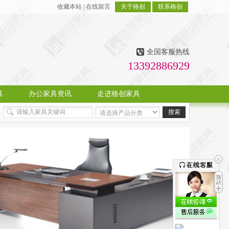
收藏本站
|
在线留言
关于格创
联系格创
全国客服热线
13392886929
具
办公家具资讯
走进格创家具