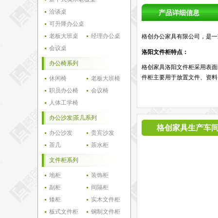
洽谈桌
产品详细信息
可升降办公桌
老板大班桌
经理办公桌
格创办公家具有限公司，是一
会议桌
洛阳文件柜特点：
办公椅系列
格创家具洛阳文件柜采用表面
件柜主要用于放置文件、资料
休闲椅
老板大班椅
职员办公椅
会议椅
人体工学椅
办公沙发|茶几系列
格创家具生产车
办公沙发
贵宾沙发
茶几
茶水柜
文件柜系列
地柜
装饰柜
副柜
间隔柜
矮柜
实木文件柜
板式文件柜
钢制文件柜