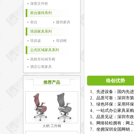
保密文件柜
前台接待系列
前台
接待家具
培训家具系列
培训桌
培训椅
公共区域家具系列
高铁车站候车椅
酒店公寓家具
格创优势
推荐产品
1、先进设备：国内先
2、品质可靠：深圳市第
3、绿色环保：采用环
4、一站式办公家具采
5、品质见证：深圳市
6、网络轻松拥有：网
火鹤 工作椅
7、坐拥深圳全国网销，