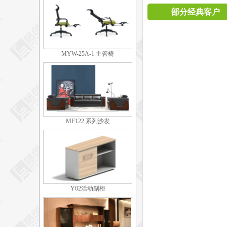
部分经典客户
MYW-25A-1 主管椅
MF122 系列沙发
Y02活动副柜