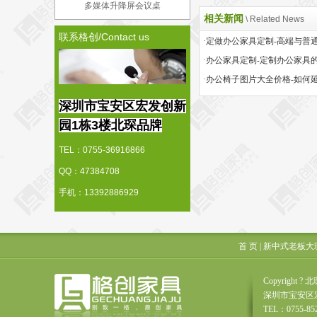
多媒体升降屏会议桌
相关新闻
\ Related News
联系格创/Contact us
·办公家具定制-定制办公家具
深圳市宝安区宏发创新
园1栋3楼北琛品牌
TEL：0755-36916866
QQ：47384708
手机：13392886929
首 页
|
新中式老板大
Copyrigh
深圳市宝安区
TEL：0755-85