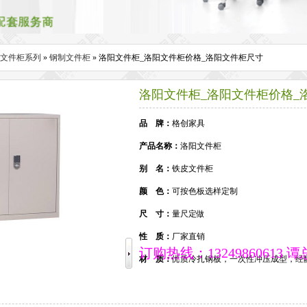
文件柜系列
»
钢制文件柜
» 洛阳文件柜_洛阳文件柜价格_洛阳文件柜尺寸
洛阳文件柜_洛阳文件柜价格_
品 牌：
格创家具
产品名称：
洛阳文件柜
别 名：
铁皮文件柜
颜 色：
可按色板选样定制
尺 寸：
量尺定做
性 质：
厂家直销
订购热线：13249860613 谭
材 质：
优质冷扎钢板，一次性冲压成型，经