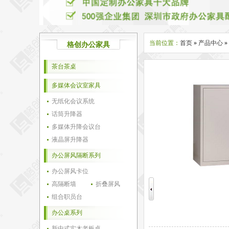
当前位置：
首页
»
产品中心
»
格创办公家具
茶台茶桌
多媒体会议室家具
无纸化会议系统
话筒升降器
多媒体升降会议台
液晶屏升降器
办公屏风隔断系列
办公屏风卡位
高隔断墙
折叠屏风
组合职员台
办公桌系列
新中式实木老板桌