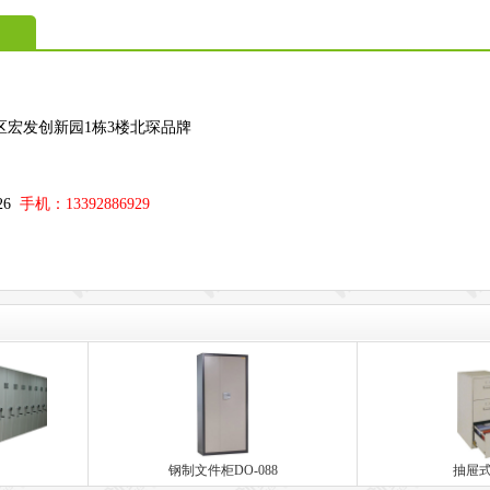
区宏发创新园1栋3楼北琛品牌
；
326
手机：13392886929
钢制文件柜DO-088
抽屉