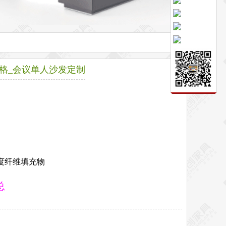
格_会议单人沙发定制
度纤维填充物
总