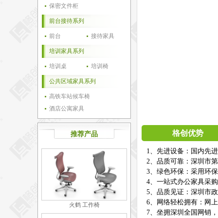
保密文件柜
前台接待系列
前台
接待家具
培训家具系列
培训桌
培训椅
公共区域家具系列
高铁车站候车椅
酒店公寓家具
格创优势
推荐产品
1、先进设备：国内先
2、品质可靠：深圳市第
3、绿色环保：采用环
4、一站式办公家具采
5、品质见证：深圳市
6、网络轻松拥有：网
火鹤 工作椅
7、坐拥深圳全国网销，