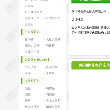
洽谈桌
深圳格创办公家具有限公司，
可升降办公桌
老板大班桌
经理办公桌
设计特点：
会议桌
会议单人沙发外观设计典雅大
办公椅系列
无论是面料还是内部结构，都
休闲椅
老板大班椅
职员办公椅
会议椅
人体工学椅
办公沙发|茶几系列
格创家具生产车
办公沙发
贵宾沙发
茶几
茶水柜
文件柜系列
地柜
装饰柜
副柜
间隔柜
矮柜
实木文件柜
板式文件柜
钢制文件柜