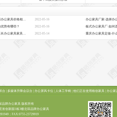
·定做办公家具定制-高端与普通办公家具价格相差巨大的原因是什么？
2022-05-16
的优势有哪些？
2022-05-16
·板式办公家具厂-如何
·办公椅子图片大全价格-如何延长办公家具家具的保质期？
2022-05-14
·重庆办公家具定做-什
班台
|
多媒体升降会议台
|
办公屏风卡位
|
人体工学椅
|
他们正在使用格创家具
|
办公家
t ? 北琛品牌办公家具 版权所有
宏发创新园1栋3楼北琛品牌办公家具
281949；FAX:0755-23729919