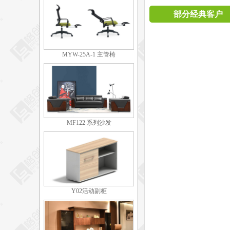
部分经典客户
MYW-25A-1 主管椅
MF122 系列沙发
Y02活动副柜