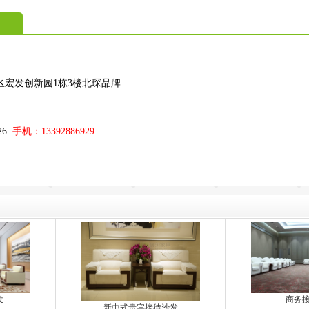
区宏发创新园1栋3楼北琛品牌
；
326
手机：13392886929
发
商务
新中式贵宾接待沙发