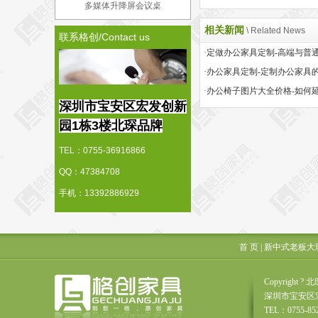
多媒体升降屏会议桌
相关新闻
\ Related News
联系格创/Contact us
·办公家具定制-定制办公家具
深圳市宝安区宏发创新
园1栋3楼北琛品牌
TEL：0755-36916866
QQ：47384708
手机：13392886929
首 页
|
新中式老板大
Copyrigh
深圳市宝安区
TEL：0755-85