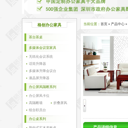
当前位置：
首页
»
产品中心
»
格创办公家具
茶台茶桌
多媒体会议室家具
无纸化会议系统
话筒升降器
多媒体升降会议台
液晶屏升降器
办公屏风隔断系列
办公屏风卡位
高隔断墙
折叠屏风
组合职员台
办公桌系列
产品详细信息
新中式实木老板桌