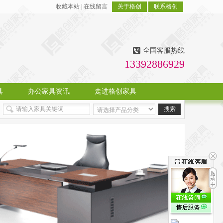
收藏本站
|
在线留言
关于格创
联系格创
全国客服热线
13392886929
具
办公家具资讯
走进格创家具