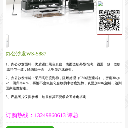
保密文件柜
前台接待系列
前台
接待家具
培训家具系列
培训桌
培训椅
公共区域家具系列
高铁车站候车椅
酒店公寓家具
办公沙发WS-S887
他们正在使用格创家具
1、办公沙发面料：优质进口黑色真皮，表面缝纫外型饱满、圆滑一致，缝纫
无纸化会议系统案例
办公家具案例
线均匀一致，经纬线平直，无明显浮线跳针。
办公家具资讯
2、办公沙发海棉：采用高密度海棉，阻燃处理（CM成型座棉），密度30kg/
格创动态
行业动态
家具常识
荣誉资质
客户见证
常见问题
㎡、回弹率40%，再附不含氟氨化合物的中密度泡棉，表面加180g丝棉，达到
走进格创家具
国家阻燃标准。
联系北琛深圳办公家具厂
关于北琛品牌办公家具
企业文化
在线留言
3、产品图片仅供参考，如果有其它要求欢迎来电咨询！
申请友情链接
订购热线：13249860613 谭总