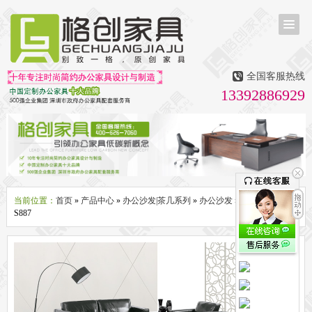
首页
茶台茶桌
全国客服热线
多媒体会议室家具
13392886929
无纸化会议系统
话筒升降器
多媒体升降会议台
液晶屏升降器
办公屏风隔断系列
办公屏风卡位
高隔断墙
折叠屏风
组合职员台
办公桌系列
新中式实木老板桌
洽谈桌
可升降办公桌
老板大班桌
经理办公桌
会议桌
当前位置：
首页
»
产品中心
»
办公沙发|茶几系列
»
办公沙发
» 办公沙发WS-
S887
办公椅系列
休闲椅
老板大班椅
职员办公椅
会议椅
人体工学椅
办公沙发|茶几系列
办公沙发
贵宾沙发
茶几
茶水柜
文件柜系列
地柜
装饰柜
副柜
间隔柜
矮柜
实木文件柜
板式文件柜
钢制文件柜