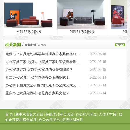
MF157 系列沙发
MF151 系列沙发
MF
相关新闻
\ Related News
·定做办公家具定制-高端与普通办公家具价格相差巨大的原因是什么？
2022-05-16
·办公家具厂家-选择办公家具厂家时应该查看哪些方面？
2022-05-16
·办公家具定制-定制办公家具的优势有哪些？
2022-05-16
·板式办公家具厂-如何选择办公桌的款式？
2022-05-14
·办公椅子图片大全价格-如何延长办公家具家具的保质期？
2022-05-14
·重庆办公家具定做-什么是办公家具文化？
2022-05-14
首 页
|
新中式老板大班台
|
多媒体升降会议台
|
办公屏风卡位
|
人体工学椅
|
他
们正在使用格创家具
|
办公家具资讯
|
走进格创家具