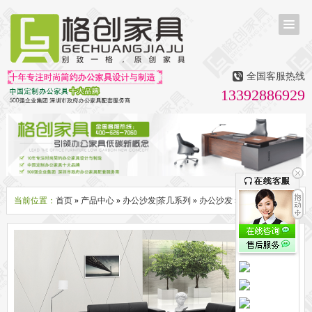
首页
茶台茶桌
全国客服热线
多媒体会议室家具
13392886929
无纸化会议系统
话筒升降器
多媒体升降会议台
液晶屏升降器
办公屏风隔断系列
办公屏风卡位
高隔断墙
折叠屏风
组合职员台
办公桌系列
新中式实木老板桌
洽谈桌
可升降办公桌
老板大班桌
经理办公桌
会议桌
当前位置：
首页
»
产品中心
»
办公沙发|茶几系列
»
办公沙发
» 办公沙发S998
办公椅系列
休闲椅
老板大班椅
职员办公椅
会议椅
人体工学椅
办公沙发|茶几系列
办公沙发
贵宾沙发
茶几
茶水柜
文件柜系列
地柜
装饰柜
副柜
间隔柜
矮柜
实木文件柜
板式文件柜
钢制文件柜