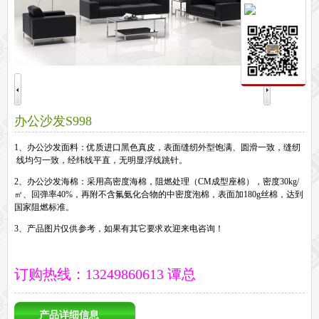
保密文件柜
前台接待系列
前台
接待家具
培训家具系列
培训桌
培训椅
公共区域家具系列
办公沙发S998
高铁车站候车椅
酒店公寓家具
他们正在使用格创家具
1、办公沙发面料：优质进口黑色真皮，表面缝纫外型饱满、圆滑一致，缝纫
线均匀一致，经纬线平直，无明显浮线跳针。
无纸化会议系统案例
办公家具案例
办公家具资讯
2、办公沙发海棉：采用高密度海棉，阻燃处理（CM成型座棉），密度30kg/
㎡、回弹率40%，再附不含氟氨化合物的中密度泡棉，表面加180g丝棉，达到
格创动态
行业动态
家具常识
荣誉资质
客户见证
常见问题
国家阻燃标准。
走进格创家具
3、产品图片仅供参考，如果有其它要求欢迎来电咨询！
联系北琛深圳办公家具厂
关于北琛品牌办公家具
企业文化
在线留言
申请友情链接
订购热线：13249860613 谭总
产品详细信息