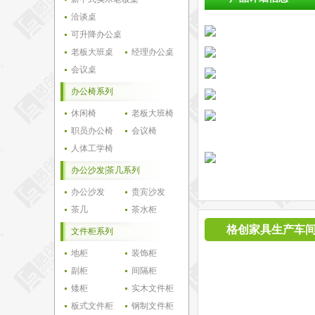
洽谈桌
可升降办公桌
老板大班桌
经理办公桌
会议桌
办公椅系列
休闲椅
老板大班椅
职员办公椅
会议椅
人体工学椅
办公沙发|茶几系列
办公沙发
贵宾沙发
茶几
茶水柜
格创家具生产车
文件柜系列
地柜
装饰柜
副柜
间隔柜
矮柜
实木文件柜
板式文件柜
钢制文件柜