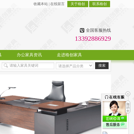
收藏本站
|
在线留言
关于格创
联系格创
全国客服热线
13392886929
具
办公家具资讯
走进格创家具