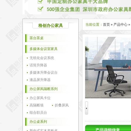
当前位置：
首页
»
产品中心
»
格创办公家具
茶台茶桌
多媒体会议室家具
无纸化会议系统
话筒升降器
多媒体升降会议台
液晶屏升降器
办公屏风隔断系列
办公屏风卡位
高隔断墙
折叠屏风
组合职员台
办公桌系列
产品详细信息
新中式实木老板桌