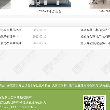
Y02-Z13职员组合
Y02-Z
·定做办公家具定制-高端与普通办公家具价格相差巨大的原因是什么？
2022-05-16
的优势有哪些？
2022-05-16
·板式办公家具厂-如何
·办公椅子图片大全价格-如何延长办公家具家具的保质期？
2022-05-14
·重庆办公家具定做-什
班台
|
多媒体升降会议台
|
办公屏风卡位
|
人体工学椅
|
他们正在使用格创家具
|
办公家
t ? 北琛品牌办公家具 版权所有
宏发创新园1栋3楼北琛品牌办公家具
281949；FAX:0755-23729919