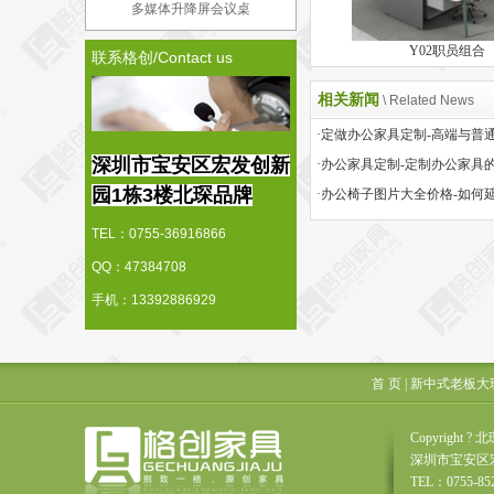
多媒体升降屏会议桌
Y02职员组合
联系格创/Contact us
相关新闻
\ Related News
深圳市宝安区宏发创新
·办公家具定制-定制办公家具
园1栋3楼北琛品牌
TEL：0755-36916866
QQ：47384708
手机：13392886929
首 页
|
新中式老板大
Copyrigh
深圳市宝安区
TEL：0755-85