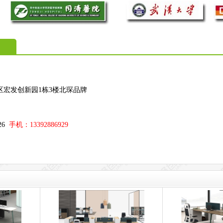
区宏发创新园1栋3楼北琛品牌
；
326
手机：13392886929