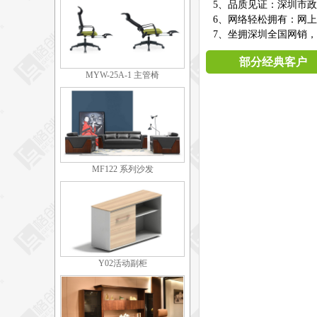
5、品质见证：深圳市
6、网络轻松拥有：网
7、坐拥深圳全国网销，
部分经典客户
MYW-25A-1 主管椅
MF122 系列沙发
Y02活动副柜