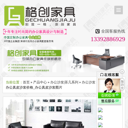
首页
茶台茶桌
全国客服热线
多媒体会议室家具
13392886929
无纸化会议系统
话筒升降器
多媒体升降会议台
液晶屏升降器
办公屏风隔断系列
办公屏风卡位
高隔断墙
折叠屏风
组合职员台
办公桌系列
新中式实木老板桌
洽谈桌
可升降办公桌
老板大班桌
经理办公桌
会议桌
当前位置：
首页
»
产品中心
»
办公沙发|茶几系列
»
办公沙发
» 办公真皮沙发_
办公真皮沙发价格_办公真皮沙发图片
办公椅系列
休闲椅
老板大班椅
职员办公椅
会议椅
人体工学椅
办公沙发|茶几系列
办公沙发
贵宾沙发
茶几
茶水柜
文件柜系列
地柜
装饰柜
副柜
间隔柜
矮柜
实木文件柜
板式文件柜
钢制文件柜