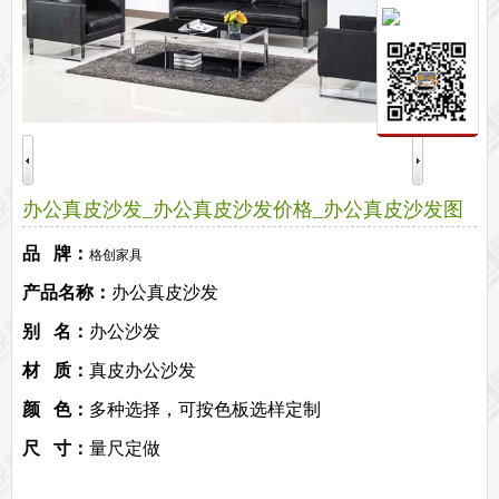
保密文件柜
前台接待系列
前台
接待家具
培训家具系列
培训桌
培训椅
公共区域家具系列
高铁车站候车椅
酒店公寓家具
办公真皮沙发_办公真皮沙发价格_办公真皮沙发图
他们正在使用格创家具
片
品 牌：
无纸化会议系统案例
办公家具案例
格创家具
办公家具资讯
产品名称：
办公真皮沙发
格创动态
行业动态
家具常识
荣誉资质
客户见证
常见问题
别 名：
办公沙发
走进格创家具
材 质：
真皮办公沙发
联系北琛深圳办公家具厂
关于北琛品牌办公家具
企业文化
在线留言
申请友情链接
颜 色：
多种选择，可按色板选样定制
尺 寸：
量尺定做