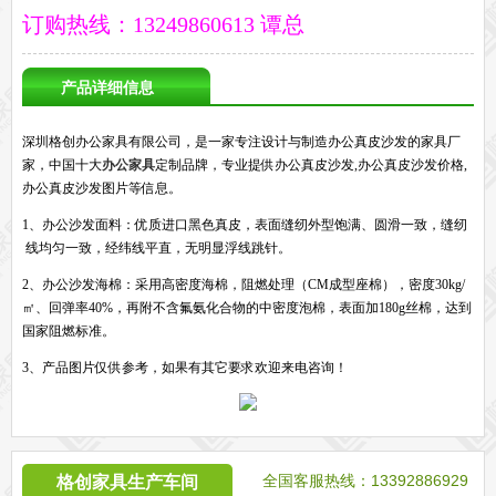
订购热线：13249860613 谭总
产品详细信息
深圳格创办公家具有限公司，是一家专注设计与制造办公真皮沙发的家具厂
家，中国十大
办公家具
定制品牌，专业提供办公真皮沙发,办公真皮沙发价格,
办公真皮沙发图片等信息。
1、办公沙发面料：优质进口黑色真皮，表面缝纫外型饱满、圆滑一致，缝纫
线均匀一致，经纬线平直，无明显浮线跳针。
2、办公沙发海棉：采用高密度海棉，阻燃处理（CM成型座棉），密度30kg/
㎡、回弹率40%，再附不含氟氨化合物的中密度泡棉，表面加180g丝棉，达到
国家阻燃标准。
3、产品图片仅供参考，如果有其它要求欢迎来电咨询！
全国客服热线：13392886929
格创家具生产车间