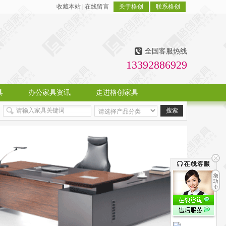
收藏本站
|
在线留言
关于格创
联系格创
全国客服热线
13392886929
具
办公家具资讯
走进格创家具