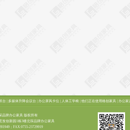
班台
|
多媒体升降会议台
|
办公屏风卡位
|
人体工学椅
|
他们正在使用格创家具
|
办公家
t ? 北琛品牌办公家具 版权所有
宏发创新园1栋3楼北琛品牌办公家具
281949；FAX:0755-23729919