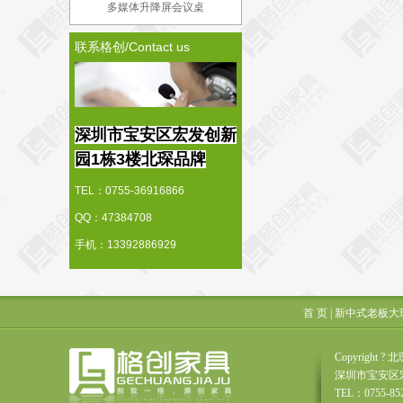
多媒体升降屏会议桌
联系格创/Contact us
深圳市宝安区宏发创新
园1栋3楼北琛品牌
TEL：0755-36916866
QQ：47384708
手机：13392886929
首 页
|
新中式老板大
Copyrigh
深圳市宝安区
TEL：0755-85