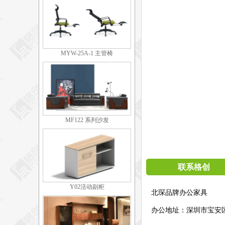
MYW-25A-1 主管椅
MF122 系列沙发
联系格创
Y02活动副柜
北琛品牌办公家具
办公地址：
深圳市宝安