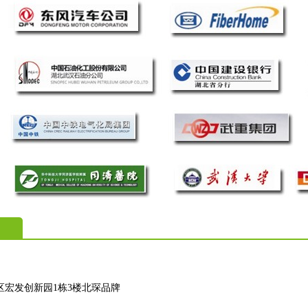
区宏发创新园1栋3楼北琛品牌