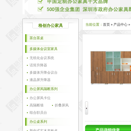
当前位置：
首页
»
产品中心
»
格创办公家具
茶台茶桌
多媒体会议室家具
无纸化会议系统
话筒升降器
多媒体升降会议台
液晶屏升降器
办公屏风隔断系列
办公屏风卡位
高隔断墙
折叠屏风
组合职员台
办公桌系列
产品详细信息
新中式实木老板桌