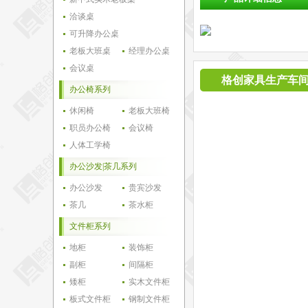
洽谈桌
可升降办公桌
老板大班桌
经理办公桌
会议桌
格创家具生产车
办公椅系列
休闲椅
老板大班椅
职员办公椅
会议椅
人体工学椅
办公沙发|茶几系列
办公沙发
贵宾沙发
茶几
茶水柜
文件柜系列
地柜
装饰柜
副柜
间隔柜
矮柜
实木文件柜
板式文件柜
钢制文件柜