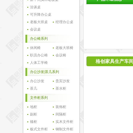
洽谈桌
可升降办公桌
老板大班桌
经理办公桌
会议桌
办公椅系列
休闲椅
老板大班椅
职员办公椅
会议椅
格创家具生产车
人体工学椅
办公沙发|茶几系列
办公沙发
贵宾沙发
茶几
茶水柜
文件柜系列
地柜
装饰柜
副柜
间隔柜
矮柜
实木文件柜
板式文件柜
钢制文件柜