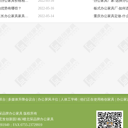
·定做办公家具定制-高端与普通办公家具价格相差巨大的原因是什么？
2022-05-16
的优势有哪些？
2022-05-16
·板式办公家具厂-如何
·办公椅子图片大全价格-如何延长办公家具家具的保质期？
2022-05-14
·重庆办公家具定做-什
班台
|
多媒体升降会议台
|
办公屏风卡位
|
人体工学椅
|
他们正在使用格创家具
|
办公家
t ? 北琛品牌办公家具 版权所有
宏发创新园1栋3楼北琛品牌办公家具
281949；FAX:0755-23729919