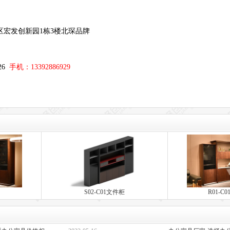
区宏发创新园1栋3楼北琛品牌
；
326
手机：13392886929
S02-C01文件柜
R01-C