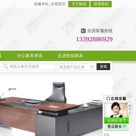
收藏本站
|
在线留言
关于格创
联系格创
全国客服热线
13392886929
具
办公家具资讯
走进格创家具