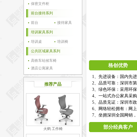
保密文件柜
前台接待系列
前台
接待家具
培训家具系列
培训桌
培训椅
公共区域家具系列
高铁车站候车椅
格创优势
酒店公寓家具
1、先进设备：国内先
2、品质可靠：深圳市第
推荐产品
3、绿色环保：采用环
4、一站式办公家具采
5、品质见证：深圳市
6、网络轻松拥有：网
7、坐拥深圳全国网销，
部分经典客户
火鹤 工作椅