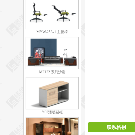
MYW-25A-1 主管椅
MF122 系列沙发
Y02活动副柜
联系格创