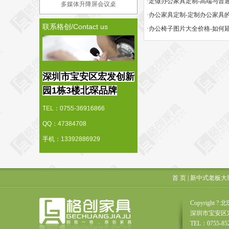
多媒体升降屏会议桌
·办公家具定制-定制办公家具
联系格创/Contact us
深圳市宝安区宏发创新
园1栋3楼北琛品牌
TEL：0755-36916866
QQ：47384708
手机：13392886929
首 页
|
新中式老板大
Copyrigh
深圳市宝安区
TEL：0755-85