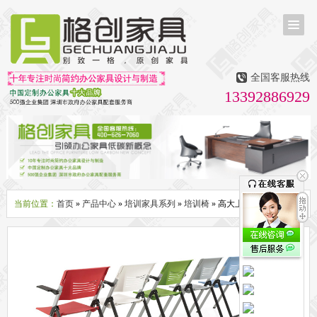
首页
茶台茶桌
全国客服热线
多媒体会议室家具
13392886929
无纸化会议系统
话筒升降器
多媒体升降会议台
液晶屏升降器
办公屏风隔断系列
办公屏风卡位
高隔断墙
折叠屏风
组合职员台
办公桌系列
新中式实木老板桌
洽谈桌
可升降办公桌
老板大班桌
经理办公桌
会议桌
当前位置：
首页
»
产品中心
»
培训家具系列
»
培训椅
» 高大上伞兵培训椅
办公椅系列
休闲椅
老板大班椅
职员办公椅
会议椅
人体工学椅
办公沙发|茶几系列
办公沙发
贵宾沙发
茶几
茶水柜
文件柜系列
地柜
装饰柜
副柜
间隔柜
矮柜
实木文件柜
板式文件柜
钢制文件柜