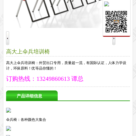
保密文件柜
前台接待系列
前台
接待家具
培训家具系列
培训桌
培训椅
公共区域家具系列
高大上伞兵培训椅
高铁车站候车椅
酒店公寓家具
他们正在使用格创家具
高大上伞兵培训椅：外贸出口专用，质量超一流，有国际认证，人体力学设
计，环保原料！优等品你懂的！
无纸化会议系统案例
办公家具案例
办公家具资讯
订购热线：13249860613 谭总
格创动态
行业动态
家具常识
荣誉资质
客户见证
常见问题
走进格创家具
产品详细信息
联系北琛深圳办公家具厂
关于北琛品牌办公家具
企业文化
在线留言
申请友情链接
伞兵椅：各种颜色大集合