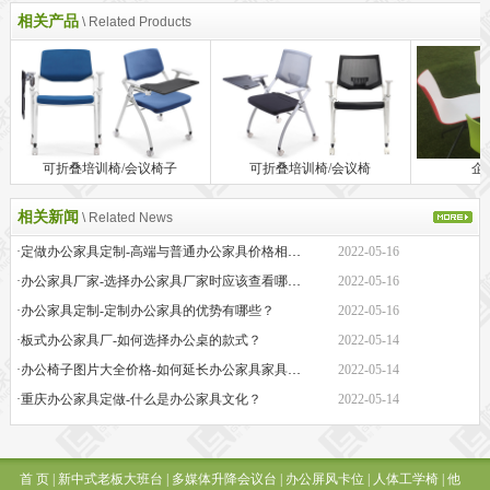
相关产品
\ Related Products
可折叠培训椅/会议椅子
可折叠培训椅/会议椅
企
相关新闻
\ Related News
·定做办公家具定制-高端与普通办公家具价格相差巨大的原因是什么？
2022-05-16
·办公家具厂家-选择办公家具厂家时应该查看哪些方面？
2022-05-16
·办公家具定制-定制办公家具的优势有哪些？
2022-05-16
·板式办公家具厂-如何选择办公桌的款式？
2022-05-14
·办公椅子图片大全价格-如何延长办公家具家具的保质期？
2022-05-14
·重庆办公家具定做-什么是办公家具文化？
2022-05-14
首 页
|
新中式老板大班台
|
多媒体升降会议台
|
办公屏风卡位
|
人体工学椅
|
他