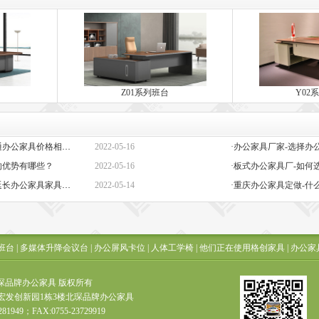
Z01系列班台
Y02
·定做办公家具定制-高端与普通办公家具价格相差巨大的原因是什么？
2022-05-16
的优势有哪些？
2022-05-16
·板式办公家具厂-如何
·办公椅子图片大全价格-如何延长办公家具家具的保质期？
2022-05-14
·重庆办公家具定做-什
班台
|
多媒体升降会议台
|
办公屏风卡位
|
人体工学椅
|
他们正在使用格创家具
|
办公家
t ? 北琛品牌办公家具 版权所有
宏发创新园1栋3楼北琛品牌办公家具
281949；FAX:0755-23729919