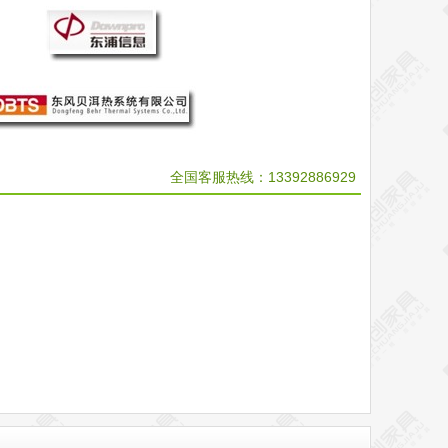
全国客服热线：
13392886929