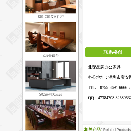
R01-C01X文件柜
联系格创
Z02会议台
北琛品牌办公家具
办公地址：
深圳市宝安
TEL：0755-3691 6666
S02系列大班台
QQ：47384708 326895
相关产品
\ Related Products