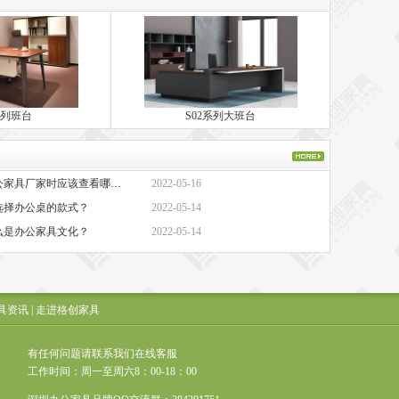
系列班台
S02系列大班台
·办公家具厂家-选择办公家具厂家时应该查看哪些方面？
2022-05-16
选择办公桌的款式？
2022-05-14
么是办公家具文化？
2022-05-14
具资讯
|
走进格创家具
有任何问题请联系我们在线客服
工作时间：周一至周六8：00-18：00