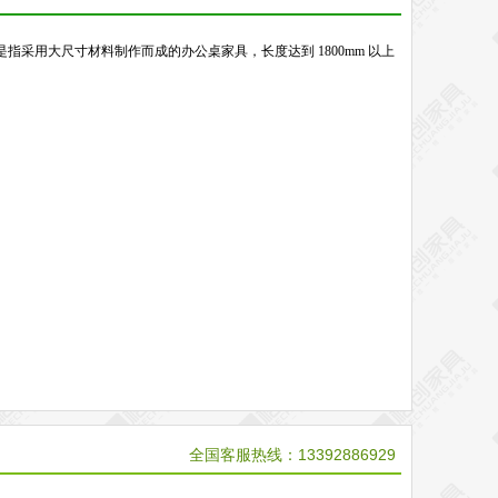
采用大尺寸材料制作而成的办公桌家具，长度达到 1800mm 以上
全国客服热线：13392886929