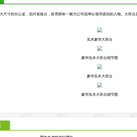
大尺寸的办公桌，也叫老板台，使用群体一般为公司或单位领导级别的人物。大班台是指
实木豪华大班台
豪华实木大班台细节图
豪华实木大班台
豪华实木大班台细节图
间