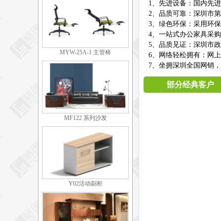
1、先进设备：国内先
2、品质可靠：深圳市第
3、绿色环保：采用环
4、一站式办公家具采
5、品质见证：深圳市
MYW-25A-1 主管椅
6、网络轻松拥有：网
7、坐拥深圳全国网销，
部分经典客户
MF122 系列沙发
Y02活动副柜