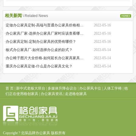
相关新闻
\ Related News
·定做办公家具定制-高端与普通办公家具价格相差巨大的原因是什么？
2022-05-16
·办公家具厂家-选择办公家具厂家时应该查看哪些方面？
2022-05-16
·办公家具定制-定制办公家具的优势有哪些？
2022-05-16
·板式办公家具厂-如何选择办公桌的款式？
2022-05-14
·办公椅子图片大全价格-如何延长办公家具家具的保质期？
2022-05-14
·重庆办公家具定做-什么是办公家具文化？
2022-05-14
首 页
|
新中式老板大班台
|
多媒体升降会议台
|
办公屏风卡位
|
人体工学椅
|
他
们正在使用格创家具
|
办公家具资讯
|
走进格创家具
Copyright ? 北琛品牌办公家具 版权所有