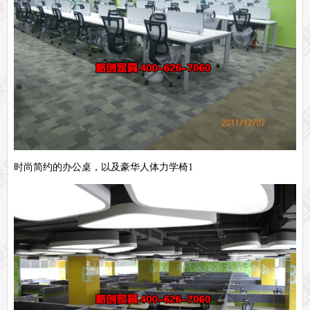
时尚简约的办公桌，以及豪华人体力学椅1